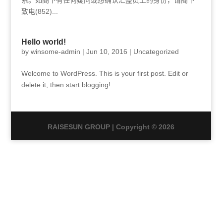
系。如阁下有任何疑问或想确认汇盛员工的身份，请阁下
致电(852)...
Hello world!
by
winsome-admin
|
Jun 10, 2016
|
Uncategorized
Welcome to WordPress. This is your first post. Edit or
delete it, then start blogging!
RAISESUN GROUP | Copyright © 2026